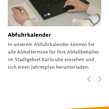
Abfuhrkalender
Sp
er:
In unserem Abfuhrkalender können Sie
Neb
alle Abholtermine für Ihre Abfallbehälter
für
.
im Stadtgebiet Karlsruhe einsehen und
jäh
sich einen Jahresplan herunterladen.
Spe
bea