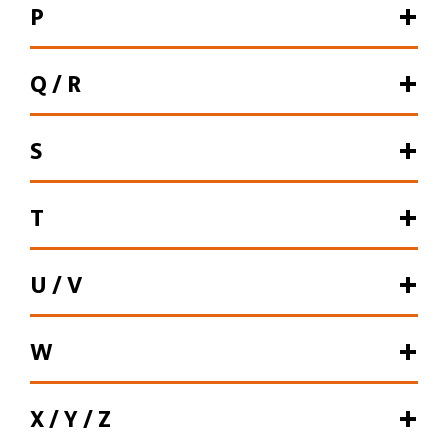
P
Q / R
S
T
U / V
W
X / Y / Z